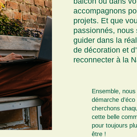
balcon ou dans vot
accompagnons pour
projets. Et que v
passionnés, nous
guider dans la réa
de décoration et 
reconnecter à la N
Ensemble, nous
démarche d’éco r
cherchons chaque
cette belle com
pour toujours plu
être !